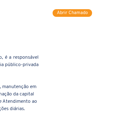
Abrir Chamado
G
Mais
, é a responsável 
a público-privada 
ja, manutenção em 
ação da capital 
de Atendimento ao 
es diárias.