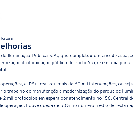
Quem Somos
Portfólio
Política SI
 leitura
elhorias
 de Iluminação Pública S.A., que completou um ano de atuação
rnização da iluminação pública de Porto Alegre em uma parceri
tal. 
 operações, a IPSul realizou mais de 60 mil intervenções, ou se
mir o trabalho de manutenção e modernização do parque de ilumin
e 2 mil protocolos em espera por atendimento no 156, Central 
de operação, houve queda de 50% no número médio de reclamaçõ