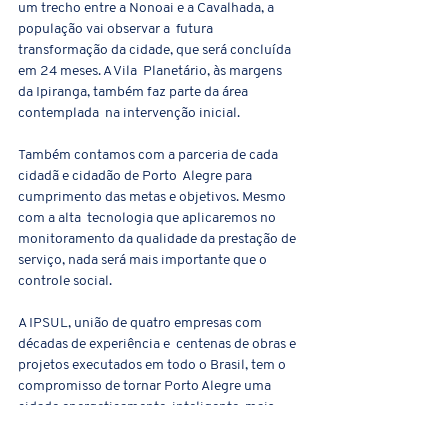
um trecho entre a Nonoai e a Cavalhada, a 
população vai observar a  futura 
transformação da cidade, que será concluída 
em 24 meses. A Vila  Planetário, às margens 
da Ipiranga, também faz parte da área 
contemplada  na intervenção inicial.
Também contamos com a parceria de cada 
cidadã e cidadão de Porto  Alegre para 
cumprimento das metas e objetivos. Mesmo 
com a alta  tecnologia que aplicaremos no 
monitoramento da qualidade da prestação de  
serviço, nada será mais importante que o 
controle social.
A IPSUL, união de quatro empresas com 
décadas de experiência e  centenas de obras e 
projetos executados em todo o Brasil, tem o  
compromisso de tornar Porto Alegre uma 
cidade energeticamente  inteligente, mais 
iluminada, moderna e segura. Quantum 