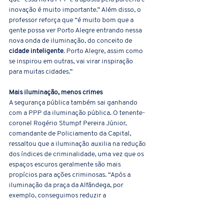
inovação é muito importante.” Além disso, o 
professor reforça que “é muito bom que a 
gente possa ver Porto Alegre entrando nessa 
nova onda de iluminação, do conceito de 
cidade inteligente
. Porto Alegre, assim como 
se inspirou em outras, vai virar inspiração 
para muitas cidades.”
Mais iluminação, menos crimes
A segurança pública também sai ganhando 
com a PPP da iluminação pública. O tenente-
coronel Rogério Stumpf Pereira Júnior, 
comandante de Policiamento da Capital, 
ressaltou que a iluminação auxilia na redução 
dos índices de criminalidade, uma vez que os 
espaços escuros geralmente são mais 
propícios para ações criminosas. “Após a 
iluminação da praça da Alfândega, por 
exemplo, conseguimos reduzir a 
criminalidade naquela área. A Orla, da mesma 
forma. Obviamente que tem que ter o 