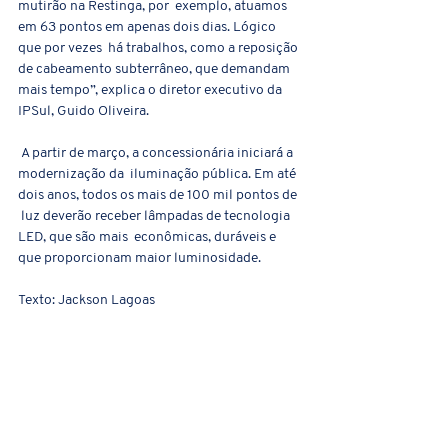
mutirão na Restinga, por  exemplo, atuamos 
em 63 pontos em apenas dois dias. Lógico 
que por vezes  há trabalhos, como a reposição 
de cabeamento subterrâneo, que demandam  
mais tempo”, explica o diretor executivo da 
IPSul, Guido Oliveira.
 A partir de março, a concessionária iniciará a 
modernização da  iluminação pública. Em até 
dois anos, todos os mais de 100 mil pontos de 
 luz deverão receber lâmpadas de tecnologia 
LED, que são mais  econômicas, duráveis e 
que proporcionam maior luminosidade.   
Texto: Jackson Lagoas
Matéria extraída do site da Prefeitura 
Municipal de Porto Alegre.
LInk: 
https://prefeitura.poa.br/smsurb/noticias/par
ceria-publico-privada-completa-10-mil-
intervencoes-na-iluminacao-publica